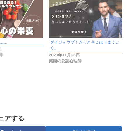
……
ダイジョウブ！きっとキミはうまくい
く。
日
師
2023年11月28日
楽園の公認心理師
ェアする