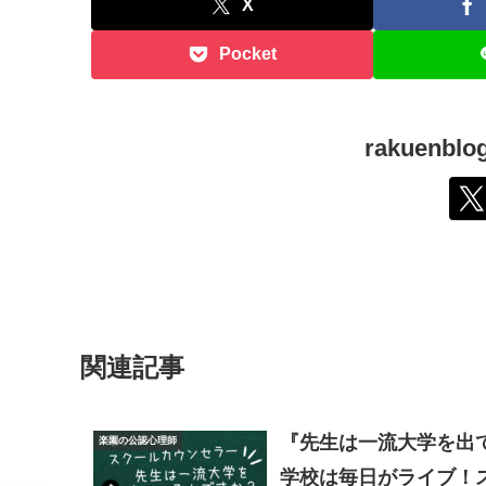
X
Pocket
rakuen
関連記事
『先生は一流大学を出
楽園の公認心理師
学校は毎日がライブ！