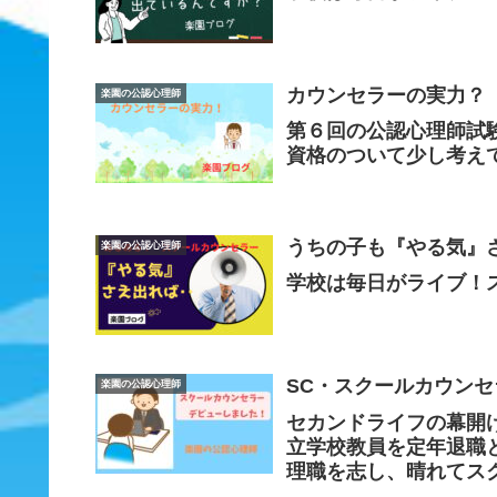
カウンセラーの実力？
楽園の公認心理師
第６回の公認心理師試
資格のついて少し考え
うちの子も『やる気』
楽園の公認心理師
学校は毎日がライブ！
SC・スクールカウン
楽園の公認心理師
セカンドライフの幕開
立学校教員を定年退職
理職を志し、晴れてス
言わずもがなのことです