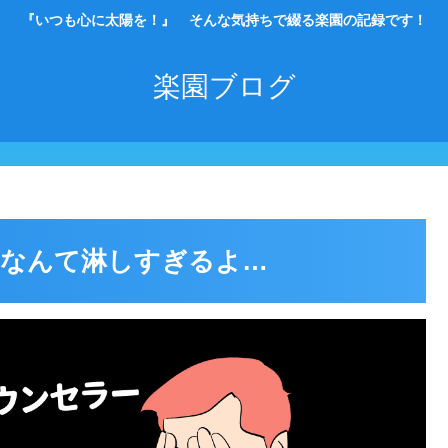
『いつも心に太陽を！』 そんな気持ちで綴る楽園の記録です！
楽園ブログ
カなんて淋しすぎるよ…